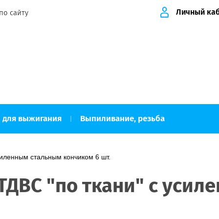
Личный ка
по сайту
 для выжигания
Выпиливание, резьба
ы для выжигания и творчества.
усиленным стальным кончиком 6 шт.
ТДВС "по ткани" с усил